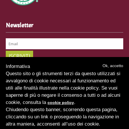
Newsletter
Ok, accetto
Informativa
Questo sito o gli strumenti terzi da questo utilizzati si
avvalgono di cookie necessari al funzionamento ed
utili alle finalità illustrate nella cookie policy. Se vuoi
saperne di più o negare il consenso a tutti o ad alcuni
Home
Chi siamo
Storia
Oleificio
Riconoscimenti
cookie, consulta la
.
cookie policy
Prodotti
Oli Monocultivar
Oli Blend
Oli Aromatizzati
Chiudendo questo banner, scorrendo questa pagina,
Shop
News
Gallery
Contatti
Privacy Policy
cliccando su un link o proseguendo la navigazione in
Cookie Policy
altra maniera, acconsenti all’uso dei cookie.
© Oleificio Angelini. P. Iva 01155980442 - All Rights Reserved